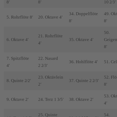
8′
8′
10 2⁄3′
34. Doppelflöte
49. Ok
5. Rohrflöte 8′
20. Oktave 4′
8′
8′
50.
21. Rohrflöte
6. Oktave 4′
35. Oktave 4′
Geigen
4′
8′
7. Spitzflöte
22. Nasard
36. Hohlflöte 4′
51. Cel
4′
2 2⁄3′
23. Oktävlein
52. Fl
8. Quinte 2⁄2′
37. Quinte 2 2⁄3′
2′
8′
53. Ok
9. Oktave 2′
24. Terz 1 3⁄5′
38. Oktave 2′
4′
25. Quinte
54.