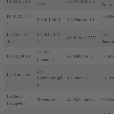
10. Terz 1 3⁄5′
39. Waldflöte 2′
1 1⁄3′
Rohrge
11. Mixtur IV
55. Na
26. Sifflöte 1′
40. Oberton III
2′
2′
12. Cymbel
27. Scharf IV
56.
41. Mixtur IV-V
III 1′
1′
Bassali
28. Vox
13. Fagott 16′
42. Dulcian 16′
57. Po
humana 8′
29.
14. Trompete
Cembaloregal
43. Oboe 8′
58. Tr
8′
4′
15. Helle
Tremulant
44. Schalmey 4
59. Cla
Trompete 4′