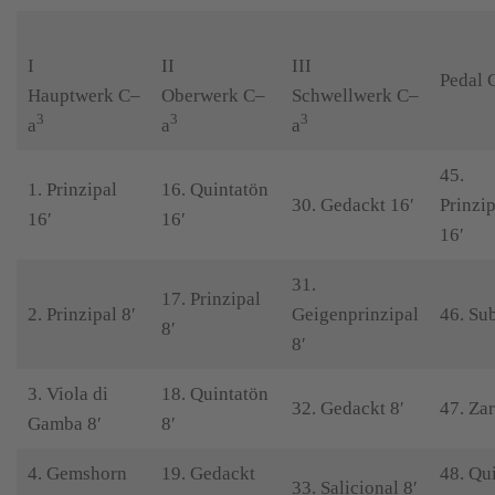
I
II
III
Pedal
C
Hauptwerk
C–
Oberwerk
C–
Schwellwerk
C–
3
3
3
a
a
a
45.
1. Prinzipal
16. Quintatön
30. Gedackt 16′
Prinzi
16′
16′
16′
31.
17. Prinzipal
2. Prinzipal 8′
Geigenprinzipal
46. Su
8′
8′
3. Viola di
18. Quintatön
32. Gedackt 8′
47. Zar
Gamba 8′
8′
4. Gemshorn
19. Gedackt
48. Qu
33. Salicional 8′